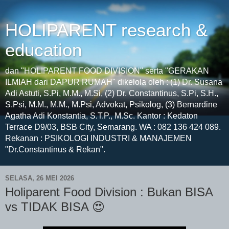
HOLIPARENT research &
education
dan "HOLIPARENT FOOD DIVISION" serta "GERAKAN
ILMIAH dari DAPUR RUMAH" dikelola oleh : (1) Dr. Susana
Adi Astuti, S.Pi, M.M., M.Si, (2) Dr. Constantinus, S.Pi, S.H.,
S.Psi, M.M., M.M., M.Psi, Advokat, Psikolog, (3) Bernardine
Agatha Adi Konstantia, S.T.P., M.Sc. Kantor : Kedaton
Terrace D9/03, BSB City, Semarang. WA : 082 136 424 089.
Rekanan : PSIKOLOGI INDUSTRI & MANAJEMEN
"Dr.Constantinus & Rekan".
SELASA, 26 MEI 2026
Holiparent Food Division : Bukan BISA
vs TIDAK BISA 😍