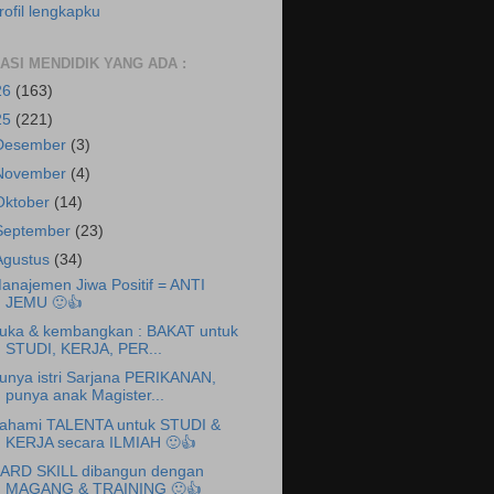
rofil lengkapku
RASI MENDIDIK YANG ADA :
26
(163)
25
(221)
Desember
(3)
November
(4)
Oktober
(14)
September
(23)
Agustus
(34)
anajemen Jiwa Positif = ANTI
JEMU 🙂👍
uka & kembangkan : BAKAT untuk
STUDI, KERJA, PER...
unya istri Sarjana PERIKANAN,
punya anak Magister...
ahami TALENTA untuk STUDI &
KERJA secara ILMIAH 🙂👍
ARD SKILL dibangun dengan
MAGANG & TRAINING 🙂👍