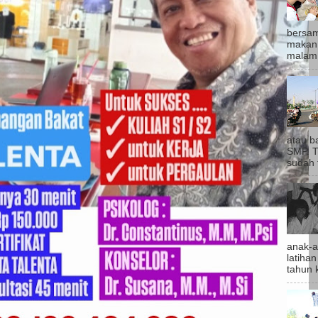
bersam
makan 
malam,
atau b
SMP. T
sudah t
anak-a
latihan
tahun k