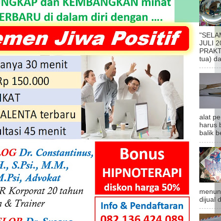
"SELA
JULI 2
PRAKTI
tua) da
alat p
harus b
balik be
menunj
dijual 