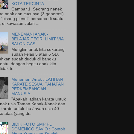
KOTA TERCINTA
Gambar 1. Seorang nenek
a anak dan cucunya (3 generasi)
"pisang plenet" bersama di suatu
 di kawasan Jalan ...
MENEMANI ANAK -
BELAJAR TEORI LIMIT VIA
BALON GAS
Mungkin anak kita sekarang
sudah kelas 5 atau 6 SD,
ahkan sudah duduk di bangku
entu, dengan begitu anak kita
idak te...
Menemani Anak : LATIHAN
KARATE SESUAI TAHAPAN
PERKEMBANGAN
MANUSIA
"Apakah latihan karate untuk
nak usia Taman Kanak-Kanak dan
 karate untuk ibu / ayah usia 40
e atas (yang di...
BIDIK FOTO SMP PL
DOMENICO SAVIO : Contoh
Ajang Kreativitas Setelah