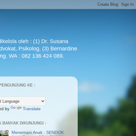
ola oleh : (1) Dr. Susana
Advokat, Psikolog, (3) Bernardine
ang. WA : 082 136 424 089.
PENGUNJUNG KE :
ed by
Translate
G BANYAK DIKUNJUNGI :
Menemani Anak : SENDOK