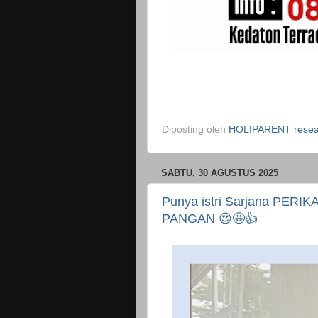
Diposting oleh
HOLIPARENT resear
SABTU, 30 AGUSTUS 2025
Punya istri Sarjana PERI
PANGAN 😍🤩👍