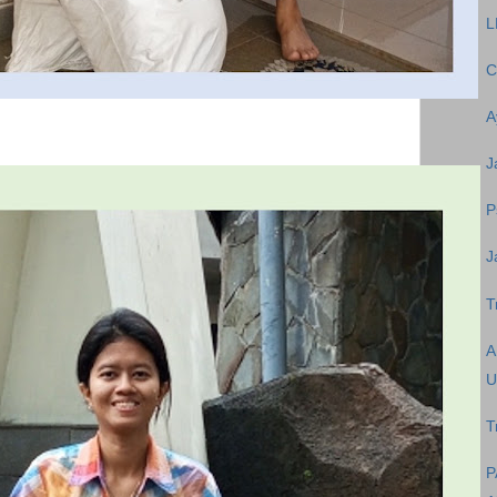
L
C
A
J
P
J
T
A
U
T
P