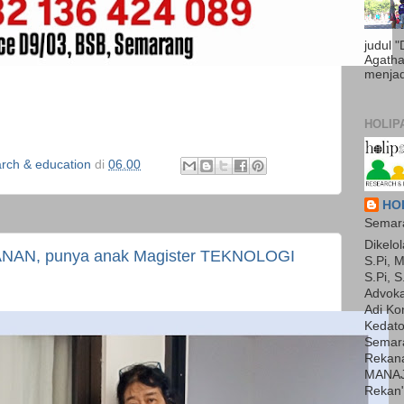
judul 
Agatha 
menjadi
HOLIP
ch & education
di
06.00
HOL
Semara
Dikelol
KANAN, punya anak Magister TEKNOLOGI
S.Pi, M
S.Pi, S
Advoka
Adi Ko
Kedato
Semara
Rekan
MANAJ
Rekan"