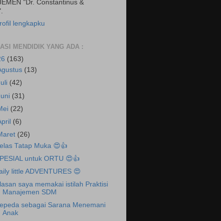
EMEN "Dr. Constantinus &
.
rofil lengkapku
RASI MENDIDIK YANG ADA :
26
(163)
Agustus
(13)
Juli
(42)
Juni
(31)
Mei
(22)
April
(6)
Maret
(26)
elas Tatap Muka 😍👍
PESIAL untuk ORTU 😍👍
aily little ADVENTURES 😍
lasan saya memakai istilah Praktisi
Manajemen SDM
epeda sebagai Sarana Menemani
Anak