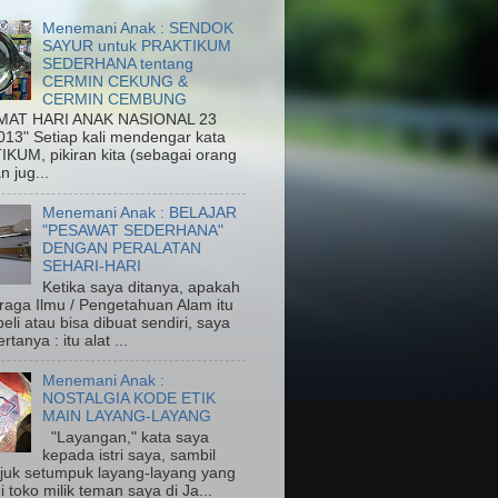
Menemani Anak : SENDOK
SAYUR untuk PRAKTIKUM
SEDERHANA tentang
CERMIN CEKUNG &
CERMIN CEMBUNG
MAT HARI ANAK NASIONAL 23
013" Setiap kali mendengar kata
KUM, pikiran kita (sebagai orang
n jug...
Menemani Anak : BELAJAR
"PESAWAT SEDERHANA"
DENGAN PERALATAN
SEHARI-HARI
Ketika saya ditanya, apakah
eraga Ilmu / Pengetahuan Alam itu
eli atau bisa dibuat sendiri, saya
rtanya : itu alat ...
Menemani Anak :
NOSTALGIA KODE ETIK
MAIN LAYANG-LAYANG
"Layangan," kata saya
kepada istri saya, sambil
uk setumpuk layang-layang yang
di toko milik teman saya di Ja...