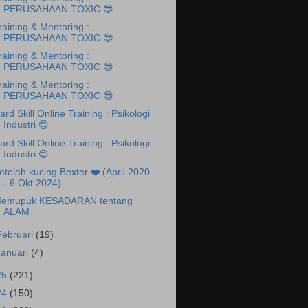
PERUSAHAAN TOXIC 😎
raining & Mentoring :
PERUSAHAAN TOXIC 😎
raining & Mentoring :
PERUSAHAAN TOXIC 😎
raining & Mentoring :
PERUSAHAAN TOXIC 😎
ard Skill Online Training : Psikologi
Industri 😍
ard Skill Online Training : Psikologi
Industri 😍
etelah kucing Bexter ❤️ (April 2020
- 6 Okt 2024)...
emupuk KESADARAN tentang
ALAM
Februari
(19)
Januari
(4)
25
(221)
24
(150)