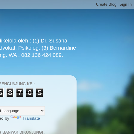
ola oleh : (1) Dr. Susana
Advokat, Psikolog, (3) Bernardine
ang. WA : 082 136 424 089.
PENGUNJUNG KE :
6
8
7
0
5
ed by
Translate
G BANYAK DIKUNJUNGI :