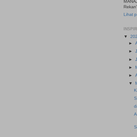
MANAJ
Rekan"
Lihat p
INSPI
▼
20
►
►
►
►
►
▼
K
S
d
A
S