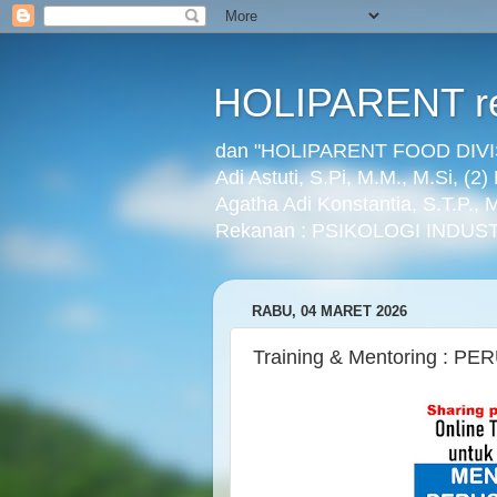
HOLIPARENT re
dan "HOLIPARENT FOOD DIVISI
Adi Astuti, S.Pi, M.M., M.Si, (2
Agatha Adi Konstantia, S.T.P.,
Rekanan : PSIKOLOGI INDUST
RABU, 04 MARET 2026
Training & Mentoring : 