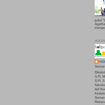
judul 
Agatha 
menjadi
HOLIP
HOL
Semara
Dikelol
S.Pi, M
S.Pi, S
Advoka
Adi Ko
Kedato
Semara
Rekan