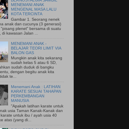
BERNOSTALGIA SAMBIL
MENEMANI ANAK
MENGENAL MASA LALU
KOTA TERCINTA
Gambar 1. Seorang nenek
a anak dan cucunya (3 generasi)
"pisang plenet" bersama di suatu
 di kawasan Jalan ...
MENEMANI ANAK -
BELAJAR TEORI LIMIT VIA
BALON GAS
Mungkin anak kita sekarang
sudah kelas 5 atau 6 SD,
ahkan sudah duduk di bangku
entu, dengan begitu anak kita
idak te...
Menemani Anak : LATIHAN
KARATE SESUAI TAHAPAN
PERKEMBANGAN
MANUSIA
"Apakah latihan karate untuk
nak usia Taman Kanak-Kanak dan
 karate untuk ibu / ayah usia 40
e atas (yang di...