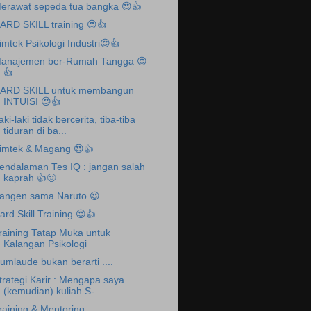
erawat sepeda tua bangka 😍👍
ARD SKILL training 😍👍
imtek Psikologi Industri😍👍
anajemen ber-Rumah Tangga 😍
👍
ARD SKILL untuk membangun
INTUISI 😍👍
aki-laki tidak bercerita, tiba-tiba
tiduran di ba...
imtek & Magang 😍👍
endalaman Tes IQ : jangan salah
kaprah 👍🙂
angen sama Naruto 😍
ard Skill Training 😍👍
raining Tatap Muka untuk
Kalangan Psikologi
umlaude bukan berarti ....
trategi Karir : Mengapa saya
(kemudian) kuliah S-...
raining & Mentoring :