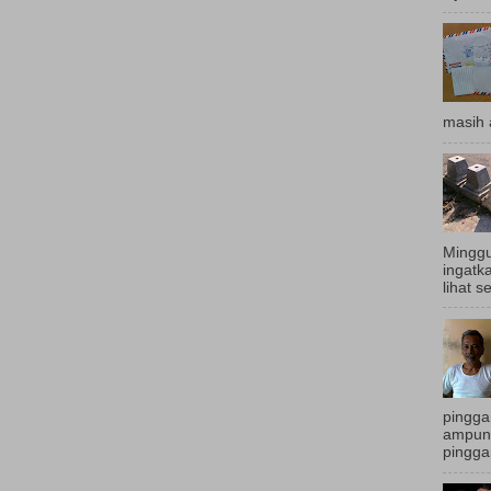
masih 
Minggu
ingatk
lihat s
pingga
ampun.
pingga