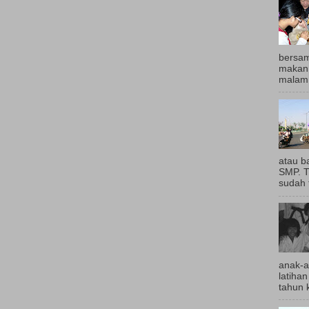
bersam
makan 
malam,
atau b
SMP. T
sudah t
anak-a
latihan
tahun k