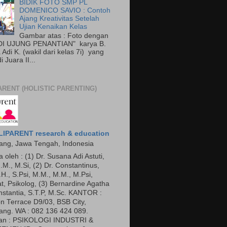
BIDIK FOTO SMP PL
DOMENICO SAVIO : Contoh
Ajang Kreativitas Setelah
Ujian Kenaikan Kelas
Gambar atas : Foto dengan
"DI UJUNG PENANTIAN" karya B.
Adi K. (wakil dari kelas 7i) yang
 Juara II...
ARENT (HOLISTIC PARENTING)
IPARENT research & education
ng, Jawa Tengah, Indonesia
a oleh : (1) Dr. Susana Adi Astuti,
.M., M.Si, (2) Dr. Constantinus,
.H., S.Psi, M.M., M.M., M.Psi,
t, Psikolog, (3) Bernardine Agatha
nstantia, S.T.P, M.Sc. KANTOR :
n Terrace D9/03, BSB City,
ng. WA : 082 136 424 089.
an : PSIKOLOGI INDUSTRI &