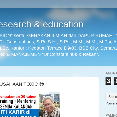
search & education
ON" serta "GERAKAN ILMIAH dari DAPUR RUMAH" dikel
) Dr. Constantinus, S.Pi, S.H., S.Psi, M.M., M.M., M.Psi, 
 M.Sc. Kantor : Kedaton Terrace D9/03, BSB City, Semar
RI & MANAJEMEN "Dr.Constantinus & Rekan".
ANDA 
3
PERUSAHAAN TOXIC 😎
Power
PALIN