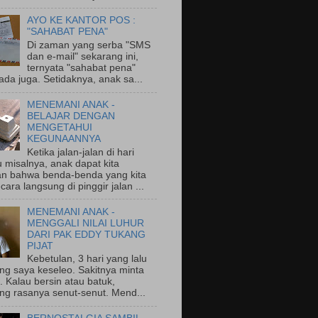
AYO KE KANTOR POS :
"SAHABAT PENA"
Di zaman yang serba "SMS
dan e-mail" sekarang ini,
ternyata "sahabat pena"
ada juga. Setidaknya, anak sa...
MENEMANI ANAK -
BELAJAR DENGAN
MENGETAHUI
KEGUNAANNYA
Ketika jalan-jalan di hari
 misalnya, anak dapat kita
an bahwa benda-benda yang kita
ecara langsung di pinggir jalan ...
MENEMANI ANAK -
MENGGALI NILAI LUHUR
DARI PAK EDDY TUKANG
PIJAT
Kebetulan, 3 hari yang lalu
ng saya keseleo. Sakitnya minta
 Kalau bersin atau batuk,
ng rasanya senut-senut. Mend...