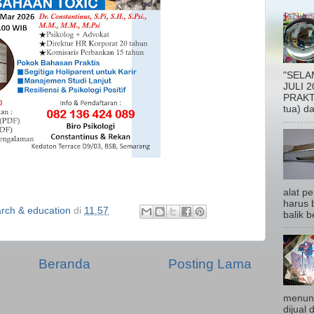
"SELA
JULI 2
PRAKTI
tua) da
alat p
harus b
ch & education
di
11.57
balik be
Beranda
Posting Lama
menunj
dijual 