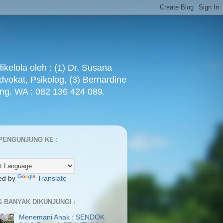
ola oleh : (1) Dr. Susana
Advokat, Psikolog, (3) Bernardine
ang. WA : 082 136 424 089.
PENGUNJUNG KE :
ed by
Translate
G BANYAK DIKUNJUNGI :
Menemani Anak : SENDOK