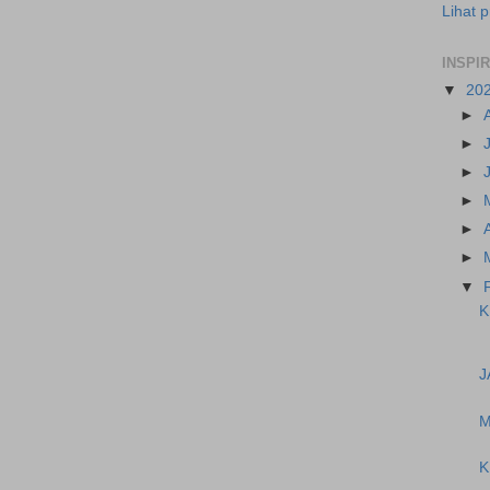
Lihat p
INSPI
▼
20
►
►
►
►
►
►
▼
K
J
M
K