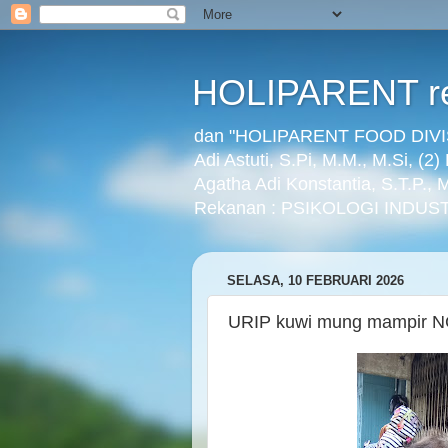
HOLIPARENT re
dan "HOLIPARENT FOOD DIVISI
Adi Astuti, S.Pi, M.M., M.Si, (2
Agatha Adi Konstantia, S.T.P.,
Rekanan : PSIKOLOGI INDUST
SELASA, 10 FEBRUARI 2026
URIP kuwi mung mampir 