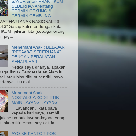
SAYUR untuk PRAKTIKUM
SEDERHANA tentang
CERMIN CEKUNG &
CERMIN CEMBUNG
MAT HARI ANAK NASIONAL 23
013" Setiap kali mendengar kata
KUM, pikiran kita (sebagai orang
n jug...
Menemani Anak : BELAJAR
"PESAWAT SEDERHANA"
DENGAN PERALATAN
SEHARI-HARI
Ketika saya ditanya, apakah
eraga Ilmu / Pengetahuan Alam itu
eli atau bisa dibuat sendiri, saya
rtanya : itu alat ...
Menemani Anak :
NOSTALGIA KODE ETIK
MAIN LAYANG-LAYANG
"Layangan," kata saya
kepada istri saya, sambil
uk setumpuk layang-layang yang
di toko milik teman saya di Ja...
AYO KE KANTOR POS :