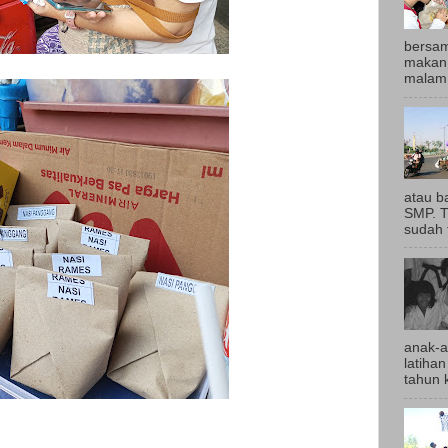
bersam
makan 
malam,
atau b
SMP. T
sudah t
anak-a
latihan
tahun k