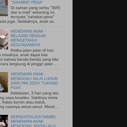
"SAHABAT PENA"
Di zaman yang serba "SMS
dan e-mail" sekarang ini,
ternyata "sahabat pena"
ada juga. Setidaknya, anak sa...
MENEMANI ANAK -
BELAJAR DENGAN
MENGETAHUI
KEGUNAANNYA
Ketika jalan-jalan di hari
 misalnya, anak dapat kita
an bahwa benda-benda yang kita
ecara langsung di pinggir jalan ...
MENEMANI ANAK -
MENGGALI NILAI LUHUR
DARI PAK EDDY TUKANG
PIJAT
Kebetulan, 3 hari yang lalu
ng saya keseleo. Sakitnya minta
 Kalau bersin atau batuk,
ng rasanya senut-senut. Mend...
BERNOSTALGIA SAMBIL
MENEMANI ANAK
MENGENAL MASA LALU