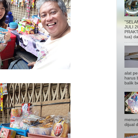
"SELA
JULI 2
PRAKTI
tua) da
alat p
harus b
balik be
menunj
dijual 