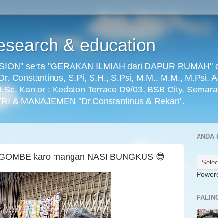
search & education
ON" serta "GERAKAN ILMIAH dari DAPUR RUMAH" dikel
) Dr. Constantinus, S.Pi, S.H., S.Psi, M.M., M.M., M.Psi, 
 M.Sc. Kantor : Kedaton Terrace D9/03, BSB City, Semar
RI & MANAJEMEN "Dr.Constantinus & Rekan".
ANDA 
NGOMBE karo mangan NASI BUNGKUS 😎
Power
PALIN