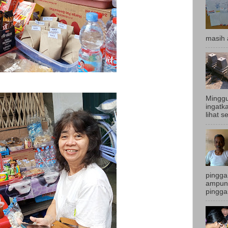
masih 
Minggu
ingatk
lihat s
pingga
ampun.
pingga