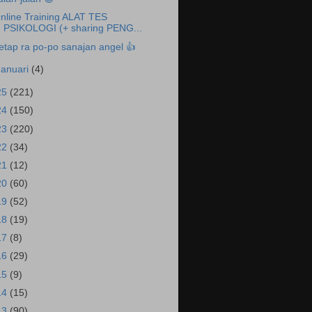
nline Training ALAT TES
PSIKOLOGI (+ sharing PENG...
etap ra po-po sanajan angel 👍
Januari
(4)
25
(221)
24
(150)
23
(220)
22
(34)
21
(12)
20
(60)
19
(52)
18
(19)
17
(8)
16
(29)
15
(9)
14
(15)
13
(90)