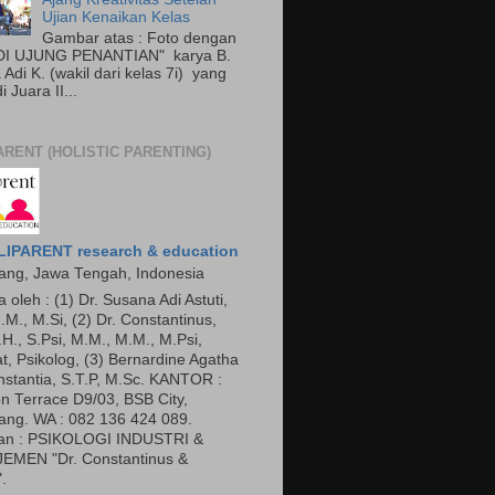
Ujian Kenaikan Kelas
Gambar atas : Foto dengan
"DI UJUNG PENANTIAN" karya B.
Adi K. (wakil dari kelas 7i) yang
 Juara II...
ARENT (HOLISTIC PARENTING)
IPARENT research & education
ng, Jawa Tengah, Indonesia
a oleh : (1) Dr. Susana Adi Astuti,
.M., M.Si, (2) Dr. Constantinus,
.H., S.Psi, M.M., M.M., M.Psi,
t, Psikolog, (3) Bernardine Agatha
nstantia, S.T.P, M.Sc. KANTOR :
n Terrace D9/03, BSB City,
ng. WA : 082 136 424 089.
an : PSIKOLOGI INDUSTRI &
EMEN "Dr. Constantinus &
.