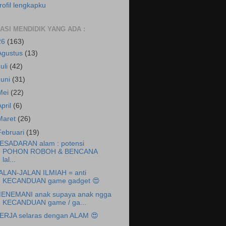
rofil lengkapku
RASI MENDIDIK YANG ADA :
26
(163)
Agustus
(13)
Juli
(42)
Juni
(31)
Mei
(22)
April
(6)
Maret
(26)
Februari
(19)
ESADARAN alam : potensi
POHON ROBOH & BENCANA
lal...
ALAN-JALAN ILMIAH = anti
KECANDUAN game gadget 😍
ENEMANI anak supaya anak ngga
KECANDUAN game / ga...
ERJA selaras dengan ALAM 😍