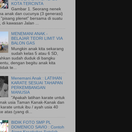
KOTA TERCINTA
Gambar 1. Seorang nenek
a anak dan cucunya (3 generasi)
"pisang plenet" bersama di suatu
 di kawasan Jalan ...
MENEMANI ANAK -
BELAJAR TEORI LIMIT VIA
BALON GAS
Mungkin anak kita sekarang
sudah kelas 5 atau 6 SD,
ahkan sudah duduk di bangku
entu, dengan begitu anak kita
idak te...
Menemani Anak : LATIHAN
KARATE SESUAI TAHAPAN
PERKEMBANGAN
MANUSIA
"Apakah latihan karate untuk
nak usia Taman Kanak-Kanak dan
 karate untuk ibu / ayah usia 40
e atas (yang di...
BIDIK FOTO SMP PL
DOMENICO SAVIO : Contoh
Ajang Kreativitas Setelah