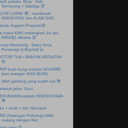
asih paham, Boss : Kab.
Semarang + Salatiga 😍
LOW LIVING 😎 : menikmati
ANGIN PAGI dan ALAM SUN...
amily Support Program😍
e mana KAKI melangkah, ke situ
RANSEL dibawa 😍
roup Mentoring : Sales force
Purworejo & Boyolali 👍
OTOR TUA = BANYAK KEGIATAN
😍
RIP kuwi mung mampir NGOMBE
karo mangan NASI BUNG...
.. lebih ganteng yang sudah tua 😎
elamat jalan, Guru.
ERUBAHAN adalah KENISCAYAAN
😎
ku + anak + istri +kerupuk
RD (Kalangan Psikologi) lebih
matang dengan Alat ...
alan-jalan 😍