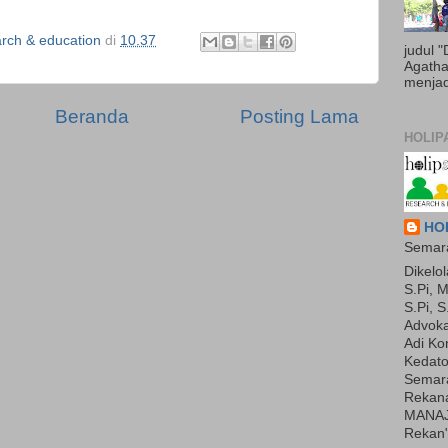
ch & education
di
10.37
judul 
Agatha 
menjadi
Beranda
Posting Lama
HOLIP
HOL
Semara
Dikelol
S.Pi, M
S.Pi, S
Advoka
Adi Ko
Kedato
Semara
Rekan
MANAJ
Rekan"