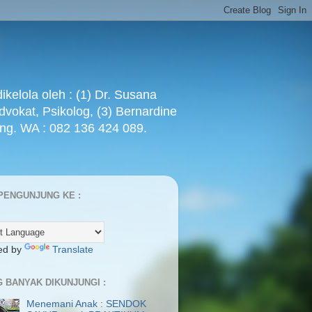
ola oleh : (1) Dr. Susana
Advokat, Psikolog, (3) Bernardine
ang. WA : 082 136 424 089.
PENGUNJUNG KE :
ed by
Translate
G BANYAK DIKUNJUNGI :
Menemani Anak : SENDOK