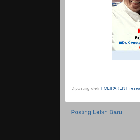
Diposting oleh
HOLIPARENT resear
Posting Lebih Baru