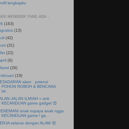
rofil lengkapku
RASI MENDIDIK YANG ADA :
26
(163)
Agustus
(13)
Juli
(42)
Juni
(31)
Mei
(22)
April
(6)
Maret
(26)
Februari
(19)
ESADARAN alam : potensi
POHON ROBOH & BENCANA
lal...
ALAN-JALAN ILMIAH = anti
KECANDUAN game gadget 😍
ENEMANI anak supaya anak ngga
KECANDUAN game / ga...
ERJA selaras dengan ALAM 😍