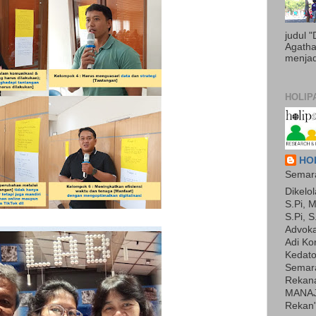
judul 
Agatha 
menjadi
HOLIP
HOL
Semara
Dikelol
S.Pi, M
S.Pi, S
Advoka
Adi Ko
Kedato
Semara
Rekan
MANAJ
Rekan"