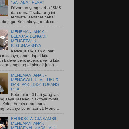
"SAHABAT PENA"
Di zaman yang serba "SMS
dan e-mail" sekarang ini,
ternyata "sahabat pena"
ada juga. Setidaknya, anak sa...
MENEMANI ANAK -
BELAJAR DENGAN
MENGETAHUI
KEGUNAANNYA
Ketika jalan-jalan di hari
 misalnya, anak dapat kita
an bahwa benda-benda yang kita
ecara langsung di pinggir jalan ...
MENEMANI ANAK -
MENGGALI NILAI LUHUR
DARI PAK EDDY TUKANG
PIJAT
Kebetulan, 3 hari yang lalu
ng saya keseleo. Sakitnya minta
 Kalau bersin atau batuk,
ng rasanya senut-senut. Mend...
BERNOSTALGIA SAMBIL
MENEMANI ANAK
MENGENAL MASA LALU