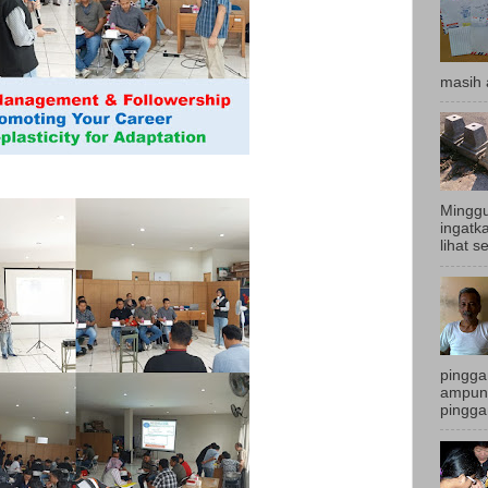
masih 
Minggu
ingatk
lihat s
pingga
ampun.
pingga