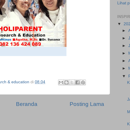
Lihat p
INSPI
▼
20
►
►
►
►
►
►
▼
ch & education
di
08.04
K
J
Beranda
Posting Lama
M
K