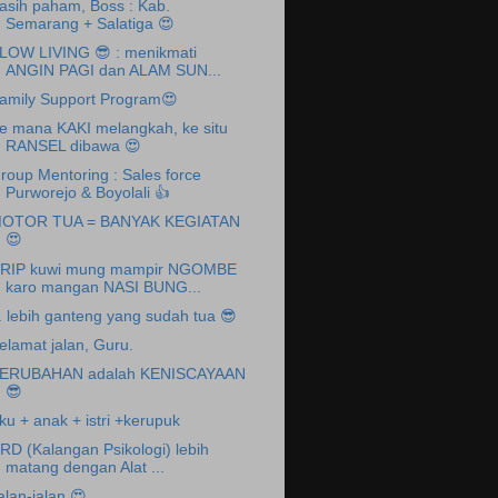
asih paham, Boss : Kab.
Semarang + Salatiga 😍
LOW LIVING 😎 : menikmati
ANGIN PAGI dan ALAM SUN...
amily Support Program😍
e mana KAKI melangkah, ke situ
RANSEL dibawa 😍
roup Mentoring : Sales force
Purworejo & Boyolali 👍
OTOR TUA = BANYAK KEGIATAN
😍
RIP kuwi mung mampir NGOMBE
karo mangan NASI BUNG...
.. lebih ganteng yang sudah tua 😎
elamat jalan, Guru.
ERUBAHAN adalah KENISCAYAAN
😎
ku + anak + istri +kerupuk
RD (Kalangan Psikologi) lebih
matang dengan Alat ...
alan-jalan 😍