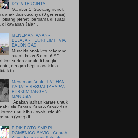
KOTA TERCINTA
Gambar 1. Seorang nenek
a anak dan cucunya (3 generasi)
"pisang plenet" bersama di suatu
 di kawasan Jalan ...
MENEMANI ANAK -
BELAJAR TEORI LIMIT VIA
BALON GAS
Mungkin anak kita sekarang
sudah kelas 5 atau 6 SD,
ahkan sudah duduk di bangku
entu, dengan begitu anak kita
idak te...
Menemani Anak : LATIHAN
KARATE SESUAI TAHAPAN
PERKEMBANGAN
MANUSIA
"Apakah latihan karate untuk
nak usia Taman Kanak-Kanak dan
 karate untuk ibu / ayah usia 40
e atas (yang di...
BIDIK FOTO SMP PL
DOMENICO SAVIO : Contoh
Ajang Kreativitas Setelah