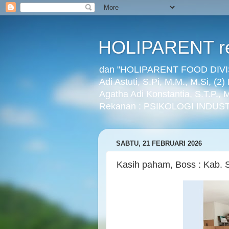
HOLIPARENT re
dan "HOLIPARENT FOOD DIVISI
Adi Astuti, S.Pi, M.M., M.Si, (2
Agatha Adi Konstantia, S.T.P.,
Rekanan : PSIKOLOGI INDUST
SABTU, 21 FEBRUARI 2026
Kasih paham, Boss : Kab. 