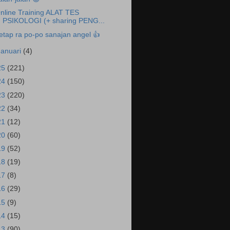
nline Training ALAT TES
PSIKOLOGI (+ sharing PENG...
etap ra po-po sanajan angel 👍
Januari
(4)
25
(221)
24
(150)
23
(220)
22
(34)
21
(12)
20
(60)
19
(52)
18
(19)
17
(8)
16
(29)
15
(9)
14
(15)
13
(90)