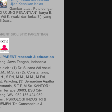
Ujian Kenaikan Kelas
Gambar atas : Foto dengan
"DI UJUNG PENANTIAN" karya B.
Adi K. (wakil dari kelas 7i) yang
 Juara II...
ARENT (HOLISTIC PARENTING)
IPARENT research & education
ng, Jawa Tengah, Indonesia
a oleh : (1) Dr. Susana Adi Astuti,
.M., M.Si, (2) Dr. Constantinus,
.H., S.Psi, M.M., M.M., M.Psi,
t, Psikolog, (3) Bernardine Agatha
nstantia, S.T.P, M.Sc. KANTOR :
n Terrace D9/03, BSB City,
ng. WA : 082 136 424 089.
an : PSIKOLOGI INDUSTRI &
EMEN "Dr. Constantinus &
.