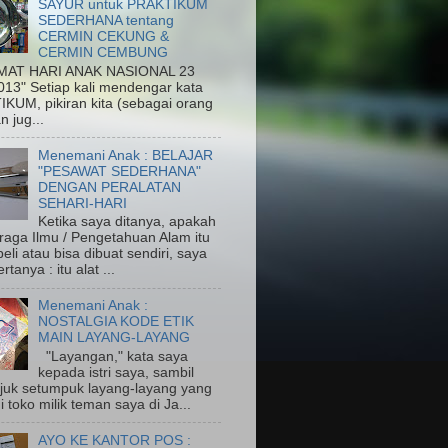
SAYUR untuk PRAKTIKUM
SEDERHANA tentang
CERMIN CEKUNG &
CERMIN CEMBUNG
MAT HARI ANAK NASIONAL 23
013" Setiap kali mendengar kata
KUM, pikiran kita (sebagai orang
n jug...
Menemani Anak : BELAJAR
"PESAWAT SEDERHANA"
DENGAN PERALATAN
SEHARI-HARI
Ketika saya ditanya, apakah
eraga Ilmu / Pengetahuan Alam itu
eli atau bisa dibuat sendiri, saya
rtanya : itu alat ...
Menemani Anak :
NOSTALGIA KODE ETIK
MAIN LAYANG-LAYANG
"Layangan," kata saya
kepada istri saya, sambil
uk setumpuk layang-layang yang
di toko milik teman saya di Ja...
AYO KE KANTOR POS :