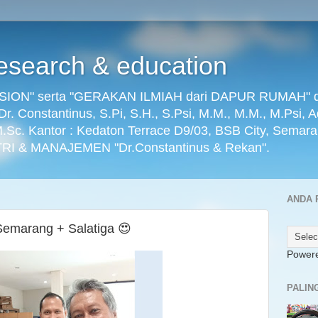
search & education
ON" serta "GERAKAN ILMIAH dari DAPUR RUMAH" dikel
) Dr. Constantinus, S.Pi, S.H., S.Psi, M.M., M.M., M.Psi, 
 M.Sc. Kantor : Kedaton Terrace D9/03, BSB City, Semar
RI & MANAJEMEN "Dr.Constantinus & Rekan".
ANDA 
Semarang + Salatiga 😍
Power
PALIN