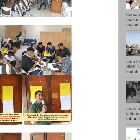
bersam
makan 
malam,
atau b
SMP. T
sudah t
anak-a
latihan
tahun k