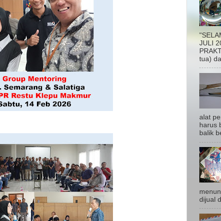
"SELA
JULI 2
PRAKTI
tua) da
alat p
harus b
balik be
menunj
dijual 