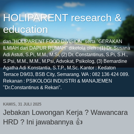
HOLIPARENT research &
education
dan "HOLIPARENT FOOD DIVISION" serta "GERAKAN
ILMIAH dari DAPUR RUMAH" dikelola oleh : (1) Dr. Susana
Adi Astuti, S.Pi, M.M., M.Si, (2) Dr. Constantinus, S.Pi, S.H.,
S.Psi, M.M., M.M., M.Psi, Advokat, Psikolog, (3) Bernardine
Agatha Adi Konstantia, S.T.P., M.Sc. Kantor : Kedaton
Terrace D9/03, BSB City, Semarang. WA : 082 136 424 089.
Rekanan : PSIKOLOGI INDUSTRI & MANAJEMEN
"Dr.Constantinus & Rekan".
KAMIS, 31 JULI 2025
Jebakan Lowongan Kerja ? Wawancara
HRD ? Ini jawabannya 👍