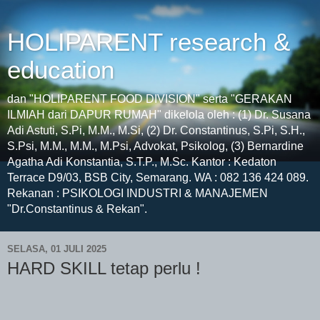
HOLIPARENT research &
education
dan "HOLIPARENT FOOD DIVISION" serta "GERAKAN
ILMIAH dari DAPUR RUMAH" dikelola oleh : (1) Dr. Susana
Adi Astuti, S.Pi, M.M., M.Si, (2) Dr. Constantinus, S.Pi, S.H.,
S.Psi, M.M., M.M., M.Psi, Advokat, Psikolog, (3) Bernardine
Agatha Adi Konstantia, S.T.P., M.Sc. Kantor : Kedaton
Terrace D9/03, BSB City, Semarang. WA : 082 136 424 089.
Rekanan : PSIKOLOGI INDUSTRI & MANAJEMEN
"Dr.Constantinus & Rekan".
SELASA, 01 JULI 2025
HARD SKILL tetap perlu !