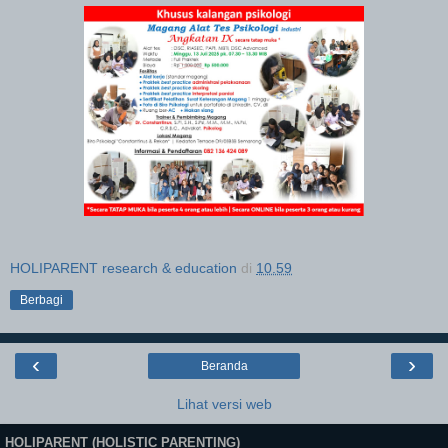
HOLIPARENT research & education
di
10.59
Berbagi
‹
›
Beranda
Lihat versi web
HOLIPARENT (HOLISTIC PARENTING)