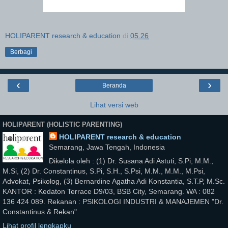
HOLIPARENT research & education
di
05.26
Berbagi
‹
›
Beranda
Lihat versi web
HOLIPARENT (HOLISTIC PARENTING)
HOLIPARENT research & education
Semarang, Jawa Tengah, Indonesia
Dikelola oleh : (1) Dr. Susana Adi Astuti, S.Pi, M.M.,
M.Si, (2) Dr. Constantinus, S.Pi, S.H., S.Psi, M.M., M.M., M.Psi,
Advokat, Psikolog, (3) Bernardine Agatha Adi Konstantia, S.T.P, M.Sc.
KANTOR : Kedaton Terrace D9/03, BSB City, Semarang. WA : 082
136 424 089. Rekanan : PSIKOLOGI INDUSTRI & MANAJEMEN "Dr.
Constantinus & Rekan".
Lihat profil lengkapku