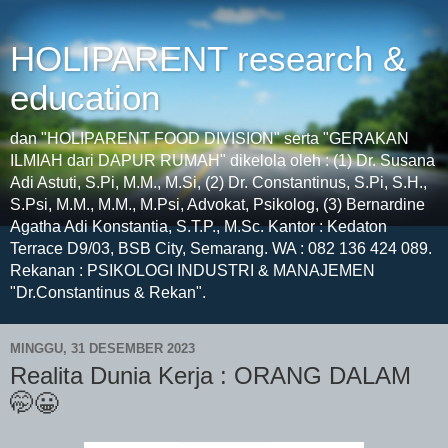
HOLIPARENT research &
education
dan "HOLIPARENT FOOD DIVISION" serta "GERAKAN
ILMIAH dari DAPUR RUMAH" dikelola oleh : (1) Dr. Susana
Adi Astuti, S.Pi, M.M., M.Si, (2) Dr. Constantinus, S.Pi, S.H.,
S.Psi, M.M., M.M., M.Psi, Advokat, Psikolog, (3) Bernardine
Agatha Adi Konstantia, S.T.P., M.Sc. Kantor : Kedaton
Terrace D9/03, BSB City, Semarang. WA : 082 136 424 089.
Rekanan : PSIKOLOGI INDUSTRI & MANAJEMEN
"Dr.Constantinus & Rekan".
MINGGU, 31 DESEMBER 2023
Realita Dunia Kerja : ORANG DALAM
🤭😀