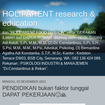
HOLIPARENT research &
education
dan "HOLIPARENT FOOD DIVISION" serta "GERAKAN
ILMIAH dari DAPUR RUMAH" dikelola oleh : (1) Dr. Susana
Adi Astuti, S.Pi, M.M., M.Si, (2) Dr. Constantinus, S.Pi, S.H.,
S.Psi, M.M., M.M., M.Psi, Advokat, Psikolog, (3) Bernardine
Agatha Adi Konstantia, S.T.P., M.Sc. Kantor : Kedaton
Terrace D9/03, BSB City, Semarang. WA : 082 136 424 089.
Rekanan : PSIKOLOGI INDUSTRI & MANAJEMEN
"Dr.Constantinus & Rekan".
MINGGU, 03 DESEMBER 2023
PENDIDIKAN bukan faktor tunggal
DAPAT PEKERJAAN🙂🙏