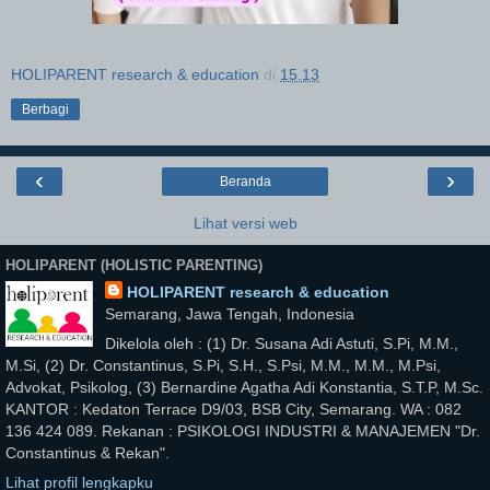
HOLIPARENT research & education
di
15.13
Berbagi
‹
›
Beranda
Lihat versi web
HOLIPARENT (HOLISTIC PARENTING)
HOLIPARENT research & education
Semarang, Jawa Tengah, Indonesia
Dikelola oleh : (1) Dr. Susana Adi Astuti, S.Pi, M.M.,
M.Si, (2) Dr. Constantinus, S.Pi, S.H., S.Psi, M.M., M.M., M.Psi,
Advokat, Psikolog, (3) Bernardine Agatha Adi Konstantia, S.T.P, M.Sc.
KANTOR : Kedaton Terrace D9/03, BSB City, Semarang. WA : 082
136 424 089. Rekanan : PSIKOLOGI INDUSTRI & MANAJEMEN "Dr.
Constantinus & Rekan".
Lihat profil lengkapku