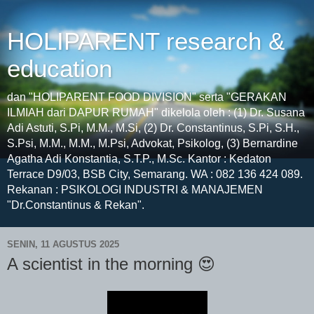
HOLIPARENT research &
education
dan "HOLIPARENT FOOD DIVISION" serta "GERAKAN
ILMIAH dari DAPUR RUMAH" dikelola oleh : (1) Dr. Susana
Adi Astuti, S.Pi, M.M., M.Si, (2) Dr. Constantinus, S.Pi, S.H.,
S.Psi, M.M., M.M., M.Psi, Advokat, Psikolog, (3) Bernardine
Agatha Adi Konstantia, S.T.P., M.Sc. Kantor : Kedaton
Terrace D9/03, BSB City, Semarang. WA : 082 136 424 089.
Rekanan : PSIKOLOGI INDUSTRI & MANAJEMEN
"Dr.Constantinus & Rekan".
SENIN, 11 AGUSTUS 2025
A scientist in the morning 😍