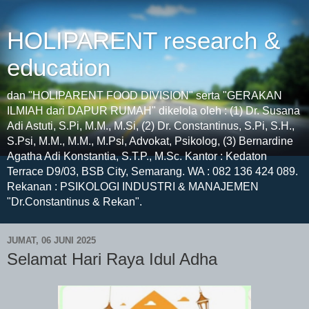
HOLIPARENT research &
education
dan "HOLIPARENT FOOD DIVISION" serta "GERAKAN
ILMIAH dari DAPUR RUMAH" dikelola oleh : (1) Dr. Susana
Adi Astuti, S.Pi, M.M., M.Si, (2) Dr. Constantinus, S.Pi, S.H.,
S.Psi, M.M., M.M., M.Psi, Advokat, Psikolog, (3) Bernardine
Agatha Adi Konstantia, S.T.P., M.Sc. Kantor : Kedaton
Terrace D9/03, BSB City, Semarang. WA : 082 136 424 089.
Rekanan : PSIKOLOGI INDUSTRI & MANAJEMEN
"Dr.Constantinus & Rekan".
JUMAT, 06 JUNI 2025
Selamat Hari Raya Idul Adha