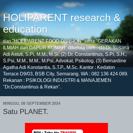
HOLIPARENT research &
education
dan "HOLIPARENT FOOD DIVISION" serta "GERAKAN
ILMIAH dari DAPUR RUMAH" dikelola oleh : (1) Dr. Susana
Adi Astuti, S.Pi, M.M., M.Si, (2) Dr. Constantinus, S.Pi, S.H.,
S.Psi, M.M., M.M., M.Psi, Advokat, Psikolog, (3) Bernardine
Agatha Adi Konstantia, S.T.P., M.Sc. Kantor : Kedaton
Terrace D9/03, BSB City, Semarang. WA : 082 136 424 089.
Rekanan : PSIKOLOGI INDUSTRI & MANAJEMEN
"Dr.Constantinus & Rekan".
MINGGU, 08 SEPTEMBER 2024
Satu PLANET.