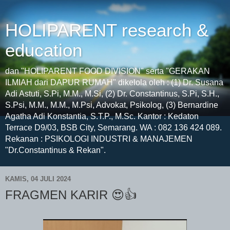
HOLIPARENT research &
education
dan "HOLIPARENT FOOD DIVISION" serta "GERAKAN
ILMIAH dari DAPUR RUMAH" dikelola oleh : (1) Dr. Susana
Adi Astuti, S.Pi, M.M., M.Si, (2) Dr. Constantinus, S.Pi, S.H.,
S.Psi, M.M., M.M., M.Psi, Advokat, Psikolog, (3) Bernardine
Agatha Adi Konstantia, S.T.P., M.Sc. Kantor : Kedaton
Terrace D9/03, BSB City, Semarang. WA : 082 136 424 089.
Rekanan : PSIKOLOGI INDUSTRI & MANAJEMEN
"Dr.Constantinus & Rekan".
KAMIS, 04 JULI 2024
FRAGMEN KARIR 😍👍