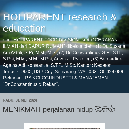
HOLIPARENT research &
education
dan "HOLIPARENT FOOD DIVISION" serta "GERAKAN
ILMIAH dari DAPUR RUMAH" dikelola oleh : (1) Dr. Susana
Adi Astuti, S.Pi, M.M., M.Si, (2) Dr. Constantinus, S.Pi, S.H.,
S.Psi, M.M., M.M., M.Psi, Advokat, Psikolog, (3) Bernardine
Agatha Adi Konstantia, S.T.P., M.Sc. Kantor : Kedaton
Terrace D9/03, BSB City, Semarang. WA : 082 136 424 089.
Rekanan : PSIKOLOGI INDUSTRI & MANAJEMEN
"Dr.Constantinus & Rekan".
RABU, 01 MEI 2024
MENIKMATI perjalanan hidup 🥰😍👍