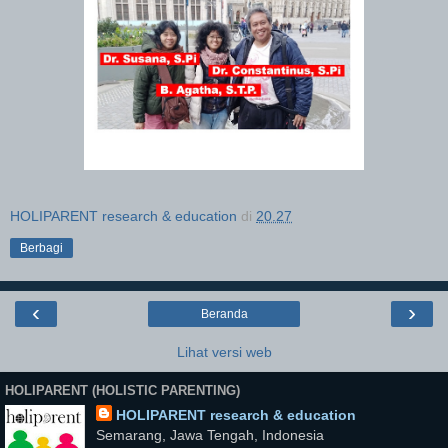
HOLIPARENT research & education
di
20.27
Berbagi
‹
›
Beranda
Lihat versi web
HOLIPARENT (HOLISTIC PARENTING)
HOLIPARENT research & education
Semarang, Jawa Tengah, Indonesia