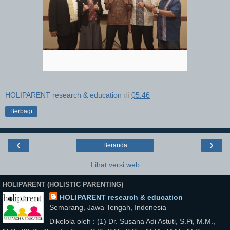
HOLIPARENT research & education
di
05.46
Berbagi
‹
›
Beranda
Lihat versi web
HOLIPARENT (HOLISTIC PARENTING)
HOLIPARENT research & education
Semarang, Jawa Tengah, Indonesia
Dikelola oleh : (1) Dr. Susana Adi Astuti, S.Pi, M.M.,