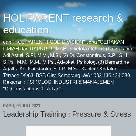
HOLIPARENT research &
education
dan "HOLIPARENT FOOD DIVISION" serta "GERAKAN
ILMIAH dari DAPUR RUMAH" dikelola oleh : (1) Dr. Susana
Adi Astuti, S.Pi, M.M., M.Si, (2) Dr. Constantinus, S.Pi, S.H.,
S.Psi, M.M., M.M., M.Psi, Advokat, Psikolog, (3) Bernardine
Agatha Adi Konstantia, S.T.P., M.Sc. Kantor : Kedaton
Terrace D9/03, BSB City, Semarang. WA : 082 136 424 089.
Rekanan : PSIKOLOGI INDUSTRI & MANAJEMEN
"Dr.Constantinus & Rekan".
RABU, 05 JULI 2023
Leadership Training : Pressure & Stress