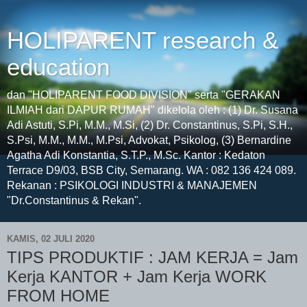
HOLIPARENT research &
education
dan "HOLIPARENT FOOD DIVISION" serta "GERAKAN
ILMIAH dari DAPUR RUMAH" dikelola oleh : (1) Dr. Susana
Adi Astuti, S.Pi, M.M., M.Si, (2) Dr. Constantinus, S.Pi, S.H.,
S.Psi, M.M., M.M., M.Psi, Advokat, Psikolog, (3) Bernardine
Agatha Adi Konstantia, S.T.P., M.Sc. Kantor : Kedaton
Terrace D9/03, BSB City, Semarang. WA : 082 136 424 089.
Rekanan : PSIKOLOGI INDUSTRI & MANAJEMEN
"Dr.Constantinus & Rekan".
KAMIS, 02 JULI 2020
TIPS PRODUKTIF : JAM KERJA = Jam
Kerja KANTOR + Jam Kerja WORK
FROM HOME