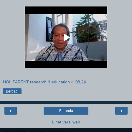
HOLIPARENT research & education
di
08.24
Berbagi
‹
›
Beranda
Lihat versi web