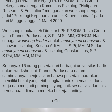
Lembaga Pelatihan Kerja (LPK) PPSDM Restu Group
bekerja sama dengan Komunitas Psikologi "Holiparent
Research & Education" mengadakan workshop dengan
judul "Psikologi Kepribadian untuk Kepemimpinan" pada
hari Minggu tanggal 1 Maret 2020.
Workshop dibuka oleh Direktur LPK PPSDM Restu Group
yaitu Franes Pradusuara, S.Pt, M.Si, MM, CPHCM. Hadir
sebagai
workshop leader
adalah
empoyment counsellor
&
ilmuwan psikologi Susana Adi Astuti, S.Pi, MM, M.Si dan
employment counsellor
& psikolog Constantinus, S.Pi,
S.Psi, MM, MM, M.Psi.
Sebanyak 16 orang peserta dari berbagai universitas hadir
dalam workshop ini. Franes Pradusuara dalam
sambutannya menjelaskan bahwa peserta diharapkan
memiliki bekal yang lebih lengkap untuk memasuki dunia
kerja dan menjadi pemimpin yang baik sesuai visi dan misi
perusahaan di mana mereka bekerja nantinya.
----- oOo -----