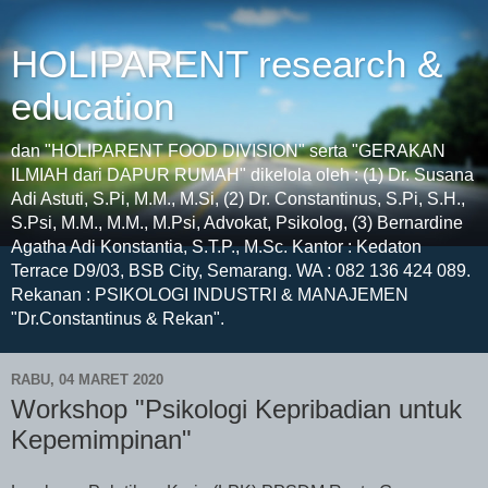
HOLIPARENT research &
education
dan "HOLIPARENT FOOD DIVISION" serta "GERAKAN
ILMIAH dari DAPUR RUMAH" dikelola oleh : (1) Dr. Susana
Adi Astuti, S.Pi, M.M., M.Si, (2) Dr. Constantinus, S.Pi, S.H.,
S.Psi, M.M., M.M., M.Psi, Advokat, Psikolog, (3) Bernardine
Agatha Adi Konstantia, S.T.P., M.Sc. Kantor : Kedaton
Terrace D9/03, BSB City, Semarang. WA : 082 136 424 089.
Rekanan : PSIKOLOGI INDUSTRI & MANAJEMEN
"Dr.Constantinus & Rekan".
RABU, 04 MARET 2020
Workshop "Psikologi Kepribadian untuk
Kepemimpinan"