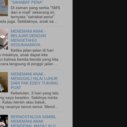
"SAHABAT PENA"
Di zaman yang serba "SMS
dan e-mail" sekarang ini,
ternyata "sahabat pena"
ada juga. Setidaknya, anak sa...
MENEMANI ANAK -
BELAJAR DENGAN
MENGETAHUI
KEGUNAANNYA
Ketika jalan-jalan di hari
 misalnya, anak dapat kita
an bahwa benda-benda yang kita
ecara langsung di pinggir jalan ...
MENEMANI ANAK -
MENGGALI NILAI LUHUR
DARI PAK EDDY TUKANG
PIJAT
Kebetulan, 3 hari yang lalu
ng saya keseleo. Sakitnya minta
 Kalau bersin atau batuk,
ng rasanya senut-senut. Mend...
BERNOSTALGIA SAMBIL
MENEMANI ANAK
MENGENAL MASA LALU