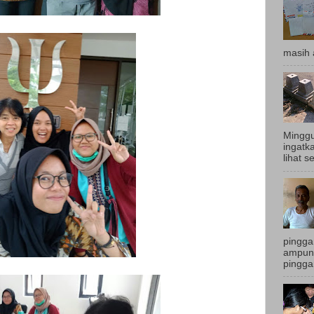
masih 
Minggu
ingatk
lihat s
pingga
ampun.
pingga