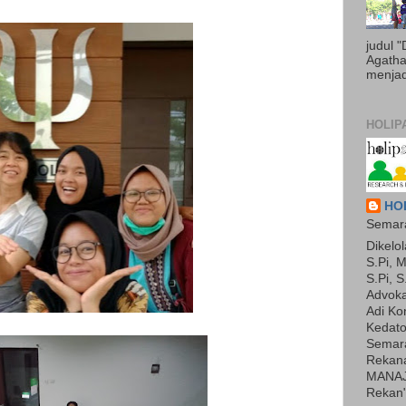
judul 
Agatha 
menjadi
HOLIP
HOL
Semara
Dikelol
S.Pi, M
S.Pi, S
Advoka
Adi Ko
Kedato
Semara
Rekan
MANAJ
Rekan"