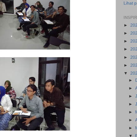
Lihat p
INSPI
►
20
►
20
►
20
►
20
►
20
►
20
▼
20
►
►
►
►
►
►
►
▼