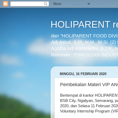
HOLIPARENT re
dan "HOLIPARENT FOOD DIVISI
Adi Astuti, S.Pi, M.M., M.Si, (2
Agatha Adi Konstantia, S.T.P.,
Rekanan : PSIKOLOGI INDUST
MINGGU, 16 FEBRUARI 2020
Pembekalan Materi VIP 
Bertempat di kantor HOLIPARENT
BSB City, Ngaliyan, Semarang, pa
2020, dan Selasa 11 Februari 20
Voluntary Internship Program 