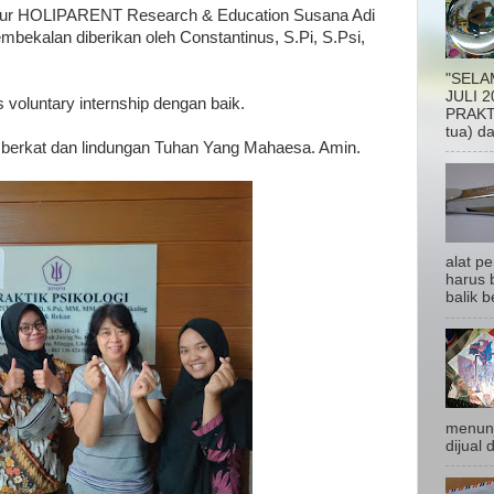
ktur HOLIPARENT Research & Education Susana Adi
mbekalan diberikan oleh Constantinus, S.Pi, S.Psi,
"SELA
JULI 2
voluntary internship dengan baik.
PRAKTI
tua) da
 berkat dan lindungan Tuhan Yang Mahaesa. Amin.
alat p
harus b
balik be
menunj
dijual 