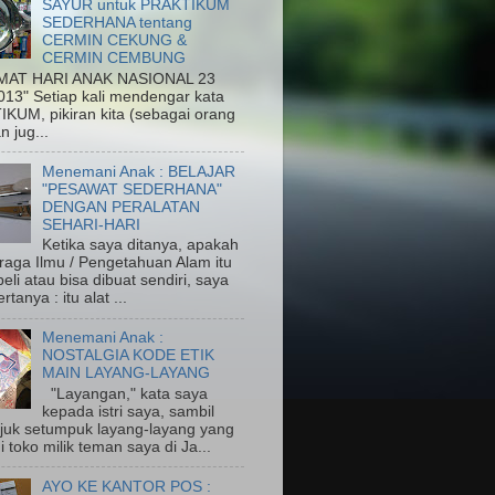
SAYUR untuk PRAKTIKUM
SEDERHANA tentang
CERMIN CEKUNG &
CERMIN CEMBUNG
MAT HARI ANAK NASIONAL 23
013" Setiap kali mendengar kata
KUM, pikiran kita (sebagai orang
n jug...
Menemani Anak : BELAJAR
"PESAWAT SEDERHANA"
DENGAN PERALATAN
SEHARI-HARI
Ketika saya ditanya, apakah
eraga Ilmu / Pengetahuan Alam itu
eli atau bisa dibuat sendiri, saya
rtanya : itu alat ...
Menemani Anak :
NOSTALGIA KODE ETIK
MAIN LAYANG-LAYANG
"Layangan," kata saya
kepada istri saya, sambil
uk setumpuk layang-layang yang
di toko milik teman saya di Ja...
AYO KE KANTOR POS :