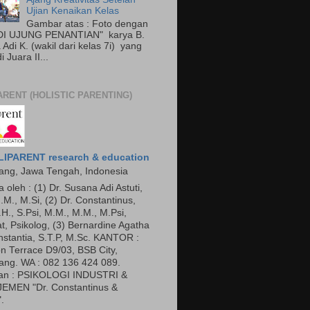
Ujian Kenaikan Kelas
Gambar atas : Foto dengan
"DI UJUNG PENANTIAN" karya B.
Adi K. (wakil dari kelas 7i) yang
 Juara II...
ARENT (HOLISTIC PARENTING)
IPARENT research & education
ng, Jawa Tengah, Indonesia
a oleh : (1) Dr. Susana Adi Astuti,
.M., M.Si, (2) Dr. Constantinus,
.H., S.Psi, M.M., M.M., M.Psi,
t, Psikolog, (3) Bernardine Agatha
nstantia, S.T.P, M.Sc. KANTOR :
n Terrace D9/03, BSB City,
ng. WA : 082 136 424 089.
an : PSIKOLOGI INDUSTRI &
EMEN "Dr. Constantinus &
.