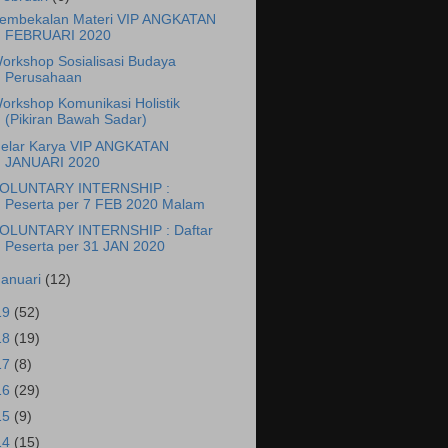
embekalan Materi VIP ANGKATAN
FEBRUARI 2020
orkshop Sosialisasi Budaya
Perusahaan
orkshop Komunikasi Holistik
(Pikiran Bawah Sadar)
elar Karya VIP ANGKATAN
JANUARI 2020
OLUNTARY INTERNSHIP :
Peserta per 7 FEB 2020 Malam
OLUNTARY INTERNSHIP : Daftar
Peserta per 31 JAN 2020
Januari
(12)
19
(52)
18
(19)
17
(8)
16
(29)
15
(9)
14
(15)