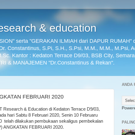
search & education
ON" serta "GERAKAN ILMIAH dari DAPUR RUMAH" dikel
) Dr. Constantinus, S.Pi, S.H., S.Psi, M.M., M.M., M.Psi, 
 M.Sc. Kantor : Kedaton Terrace D9/03, BSB City, Semar
RI & MANAJEMEN "Dr.Constantinus & Rekan".
ANDA 
ANGKATAN FEBRUARI 2020
Power
 Research & Education di Kedaton Terrace D9/03,
da hari Sabtu 8 Februari 2020, Senin 10 Februaru
20 telah dilakukan pembukaan sekaligus pembekalan
PALIN
(VIP) ANGKATAN FEBRUARI 2020.