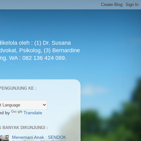
ola oleh : (1) Dr. Susana
Advokat, Psikolog, (3) Bernardine
ang. WA : 082 136 424 089.
PENGUNJUNG KE :
ed by
Translate
G BANYAK DIKUNJUNGI :
Menemani Anak : SENDOK