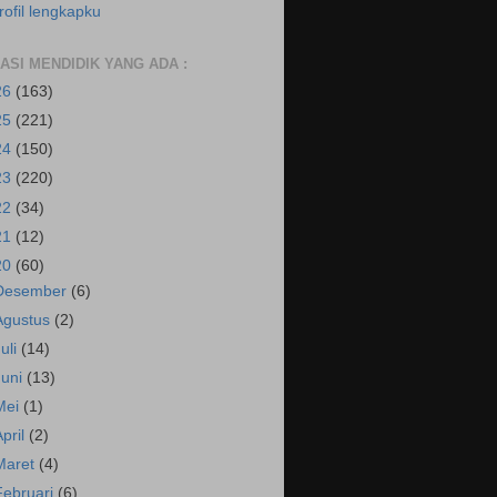
rofil lengkapku
RASI MENDIDIK YANG ADA :
26
(163)
25
(221)
24
(150)
23
(220)
22
(34)
21
(12)
20
(60)
Desember
(6)
Agustus
(2)
Juli
(14)
Juni
(13)
Mei
(1)
April
(2)
Maret
(4)
Februari
(6)