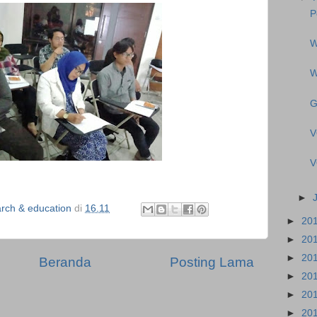
P
W
W
G
V
V
►
ch & education
di
16.11
►
20
►
20
►
20
Beranda
Posting Lama
►
20
►
20
►
20