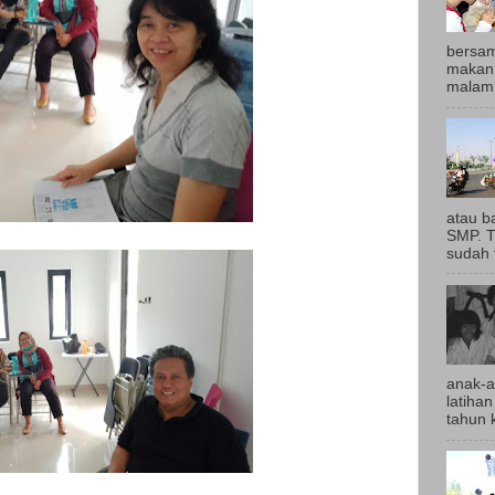
bersam
makan 
malam,
atau b
SMP. T
sudah t
anak-a
latihan
tahun k