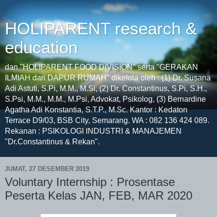
HOLIPARENT research &
education
dan "HOLIPARENT FOOD DIVISION" serta "GERAKAN
ILMIAH dari DAPUR RUMAH" dikelola oleh : (1) Dr. Susana
Adi Astuti, S.Pi, M.M., M.Si, (2) Dr. Constantinus, S.Pi, S.H.,
S.Psi, M.M., M.M., M.Psi, Advokat, Psikolog, (3) Bernardine
Agatha Adi Konstantia, S.T.P., M.Sc. Kantor : Kedaton
Terrace D9/03, BSB City, Semarang. WA : 082 136 424 089.
Rekanan : PSIKOLOGI INDUSTRI & MANAJEMEN
"Dr.Constantinus & Rekan".
JUMAT, 27 DESEMBER 2019
Voluntary Internship : Prosentase
Peserta Kelas JAN, FEB, MAR 2020