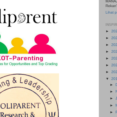
MANAJ
Rekan"
Lihat p
INSPI
►
20
►
20
►
20
►
20
►
20
►
20
►
20
▼
20
►
►
►
►
►