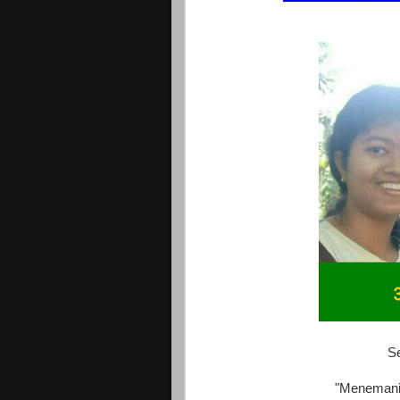
S
"Menemani