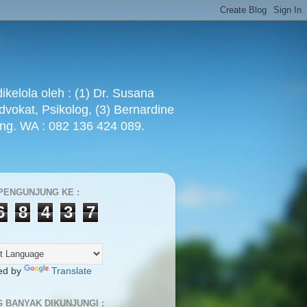
ola oleh : (1) Dr. Susana
Advokat, Psikolog, (3) Bernardine
ang. WA : 082 136 424 089.
PENGUNJUNG KE :
6
8
4
3
7
ed by
Translate
G BANYAK DIKUNJUNGI :