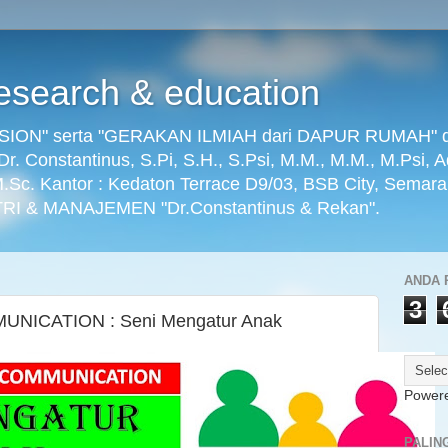
search & education
ON" serta "GERAKAN ILMIAH dari DAPUR RUMAH" dikel
) Dr. Constantinus, S.Pi, S.H., S.Psi, M.M., M.M., M.Psi, 
 M.Sc. Kantor : Kedaton Terrace D9/03, BSB City, Semar
RI & MANAJEMEN "Dr.Constantinus & Rekan".
ANDA 
3
NICATION : Seni Mengatur Anak
Power
PALIN