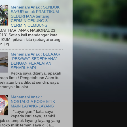
Menemani Anak : SENDOK
SAYUR untuk PRAKTIKUM
SEDERHANA tentang
CERMIN CEKUNG &
CERMIN CEMBUNG
MAT HARI ANAK NASIONAL 23
013" Setiap kali mendengar kata
KUM, pikiran kita (sebagai orang
n jug...
Menemani Anak : BELAJAR
"PESAWAT SEDERHANA"
DENGAN PERALATAN
SEHARI-HARI
Ketika saya ditanya, apakah
eraga Ilmu / Pengetahuan Alam itu
eli atau bisa dibuat sendiri, saya
rtanya : itu alat ...
Menemani Anak :
NOSTALGIA KODE ETIK
MAIN LAYANG-LAYANG
"Layangan," kata saya
kepada istri saya, sambil
uk setumpuk layang-layang yang
di toko milik teman saya di Ja...