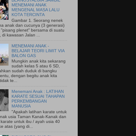
BERNOSTALGIA SAMBIL
MENEMANI ANAK
MENGENAL MASA LALU
KOTA TERCINTA
Gambar 1. Seorang nenek
a anak dan cucunya (3 generasi)
"pisang plenet" bersama di suatu
 di kawasan Jalan ...
MENEMANI ANAK -
BELAJAR TEORI LIMIT VIA
BALON GAS
Mungkin anak kita sekarang
sudah kelas 5 atau 6 SD,
ahkan sudah duduk di bangku
entu, dengan begitu anak kita
idak te...
Menemani Anak : LATIHAN
KARATE SESUAI TAHAPAN
PERKEMBANGAN
MANUSIA
"Apakah latihan karate untuk
nak usia Taman Kanak-Kanak dan
 karate untuk ibu / ayah usia 40
e atas (yang di...