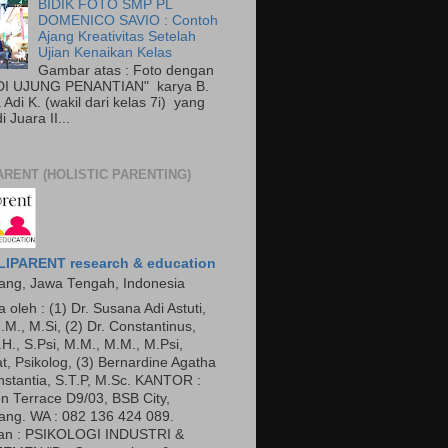
BIDIK FOTO SMP PL
DOMENICO SAVIO : Contoh
Ajang Kreativitas Setelah
Ujian Kenaikan Kelas
Gambar atas : Foto dengan
"DI UJUNG PENANTIAN" karya B.
Adi K. (wakil dari kelas 7i) yang
 Juara II...
ARENT (HOLISTIC PARENTING)
IPARENT research & education
ng, Jawa Tengah, Indonesia
a oleh : (1) Dr. Susana Adi Astuti,
.M., M.Si, (2) Dr. Constantinus,
.H., S.Psi, M.M., M.M., M.Psi,
t, Psikolog, (3) Bernardine Agatha
nstantia, S.T.P, M.Sc. KANTOR :
n Terrace D9/03, BSB City,
ng. WA : 082 136 424 089.
an : PSIKOLOGI INDUSTRI &