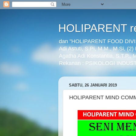
HOLIPARENT re
dan "HOLIPARENT FOOD DIVISI
Adi Astuti, S.Pi, M.M., M.Si, (2
Agatha Adi Konstantia, S.T.P.,
Rekanan : PSIKOLOGI INDUST
SABTU, 26 JANUARI 2019
HOLIPARENT MIND COMMU