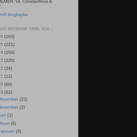
EMEN "Dr. Constantinus &
.
rofil lengkapku
RASI MENDIDIK YANG ADA :
26
(163)
25
(221)
24
(150)
23
(220)
22
(34)
21
(12)
20
(60)
19
(52)
Desember
(22)
November
(2)
Juni
(1)
Maret
(5)
Februari
(5)