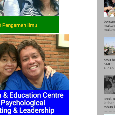
bersam
makan 
malam,
atau b
SMP. T
sudah t
anak-a
latihan
tahun k