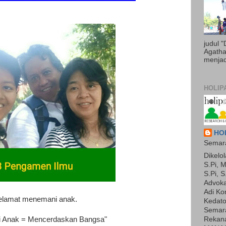
judul 
Agatha 
menjadi
HOLIP
HOL
Semara
Dikelol
S.Pi, M
S.Pi, S
Advoka
Adi Ko
elamat menemani anak.
Kedato
Semara
Rekan
 Anak = Mencerdaskan Bangsa"