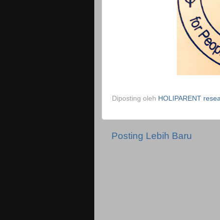
Diposting oleh
HOLIPARENT resear
Posting Lebih Baru