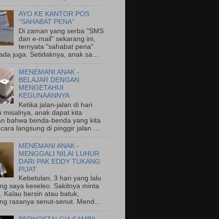
AYO KE KANTOR POS :
"SAHABAT PENA"
Di zaman yang serba "SMS
dan e-mail" sekarang ini,
ternyata "sahabat pena"
ada juga. Setidaknya, anak sa...
MENEMANI ANAK -
BELAJAR DENGAN
MENGETAHUI
KEGUNAANNYA
Ketika jalan-jalan di hari
 misalnya, anak dapat kita
an bahwa benda-benda yang kita
ecara langsung di pinggir jalan ...
MENEMANI ANAK -
MENGGALI NILAI LUHUR
DARI PAK EDDY TUKANG
PIJAT
Kebetulan, 3 hari yang lalu
ng saya keseleo. Sakitnya minta
 Kalau bersin atau batuk,
ng rasanya senut-senut. Mend...