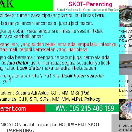
"SELA
JULI 2
PRAKTI
tua) da
alat p
harus b
balik be
CATION adalah bagian dari HOLIPARENT SKOT
menunj
dijual 
PARENTING.