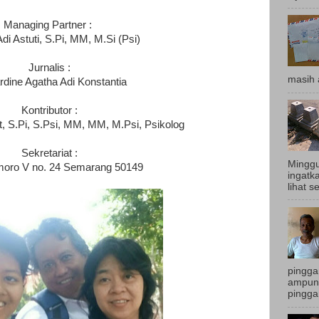
Managing Partner :
di Astuti, S.Pi, MM, M.Si (Psi)
Jurnalis :
masih 
rdine Agatha Adi Konstantia
Kontributor :
t, S.Pi, S.Psi, MM, MM, M.Psi, Psikolog
Sekretariat :
Minggu
smoro V no. 24 Semarang 50149
ingatk
lihat s
pingga
ampun.
pingga