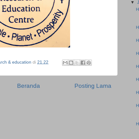
▼
H
H
H
H
ch & education
di
21.22
H
H
Beranda
Posting Lama
H
H
H