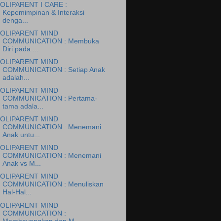
OLIPARENT I CARE :
Kepemimpinan & Interaksi
denga...
OLIPARENT MIND
COMMUNICATION : Membuka
Diri pada ...
OLIPARENT MIND
COMMUNICATION : Setiap Anak
adalah...
OLIPARENT MIND
COMMUNICATION : Pertama-
tama adala...
OLIPARENT MIND
COMMUNICATION : Menemani
Anak untu...
OLIPARENT MIND
COMMUNICATION : Menemani
Anak vs M...
OLIPARENT MIND
COMMUNICATION : Menuliskan
Hal-Hal...
OLIPARENT MIND
COMMUNICATION :