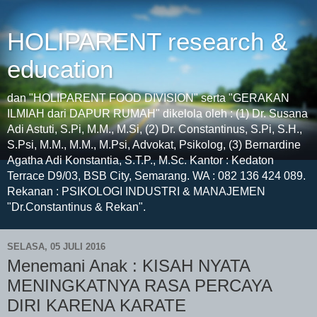
HOLIPARENT research &
education
dan "HOLIPARENT FOOD DIVISION" serta "GERAKAN
ILMIAH dari DAPUR RUMAH" dikelola oleh : (1) Dr. Susana
Adi Astuti, S.Pi, M.M., M.Si, (2) Dr. Constantinus, S.Pi, S.H.,
S.Psi, M.M., M.M., M.Psi, Advokat, Psikolog, (3) Bernardine
Agatha Adi Konstantia, S.T.P., M.Sc. Kantor : Kedaton
Terrace D9/03, BSB City, Semarang. WA : 082 136 424 089.
Rekanan : PSIKOLOGI INDUSTRI & MANAJEMEN
"Dr.Constantinus & Rekan".
SELASA, 05 JULI 2016
Menemani Anak : KISAH NYATA
MENINGKATNYA RASA PERCAYA
DIRI KARENA KARATE