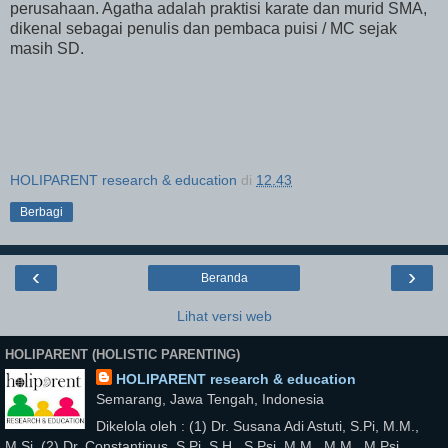
perusahaan. Agatha adalah praktisi karate dan murid SMA,
dikenal sebagai penulis dan pembaca puisi / MC sejak
masih SD.
HOLIPARENT research & education
di
12.43
Berbagi
‹
›
Beranda
Lihat versi web
HOLIPARENT (HOLISTIC PARENTING)
HOLIPARENT research & education
Semarang, Jawa Tengah, Indonesia
Dikelola oleh : (1) Dr. Susana Adi Astuti, S.Pi, M.M.,
M.Si, (2) Dr. Constantinus, S.Pi, S.H., S.Psi, M.M., M.M., M.Psi,