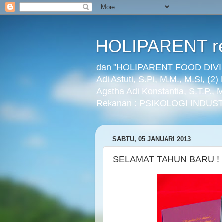
HOLIPARENT re
dan "HOLIPARENT FOOD DIVISI
Adi Astuti, S.Pi, M.M., M.Si, (2
Agatha Adi Konstantia, S.T.P.,
Rekanan : PSIKOLOGI INDUST
SABTU, 05 JANUARI 2013
SELAMAT TAHUN BARU !