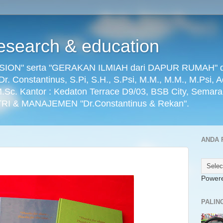
search & education
ON" serta "GERAKAN ILMIAH dari DAPUR RUMAH" dikel
) Dr. Constantinus, S.Pi, S.H., S.Psi, M.M., M.M., M.Psi, 
 M.Sc. Kantor : Kedaton Terrace D9/03, BSB City, Semar
RI & MANAJEMEN "Dr.Constantinus & Rekan".
ANDA 
Power
PALIN