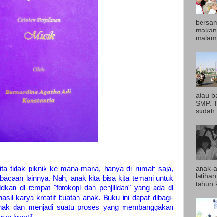
bersam
makan 
malam,
atau b
SMP. T
sudah t
kita tidak piknik ke mana-mana, hanya di rumah saja,
anak-a
latihan
caan lainnya. Nah, anak kita bisa kita temani untuk
tahun k
idkan di tempat "fotokopi dan penjilidan" yang ada di
asil karya kreatif buatan anak. Buku ini dapat dibagi-
nak dan menjadi suatu proses yang membanggakan