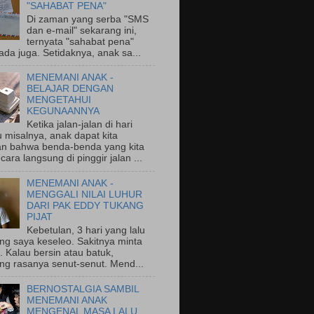
"SAHABAT PENA"
Di zaman yang serba "SMS
dan e-mail" sekarang ini,
ternyata "sahabat pena"
ada juga. Setidaknya, anak sa...
MENEMANI ANAK -
BELAJAR DENGAN
MENGETAHUI
KEGUNAANNYA
Ketika jalan-jalan di hari
 misalnya, anak dapat kita
an bahwa benda-benda yang kita
ecara langsung di pinggir jalan ...
MENEMANI ANAK -
MENGGALI NILAI LUHUR
DARI PAK EDDY TUKANG
PIJAT
Kebetulan, 3 hari yang lalu
ng saya keseleo. Sakitnya minta
 Kalau bersin atau batuk,
ng rasanya senut-senut. Mend...
BERNOSTALGIA SAMBIL
MENEMANI ANAK
MENGENAL MASA LALU