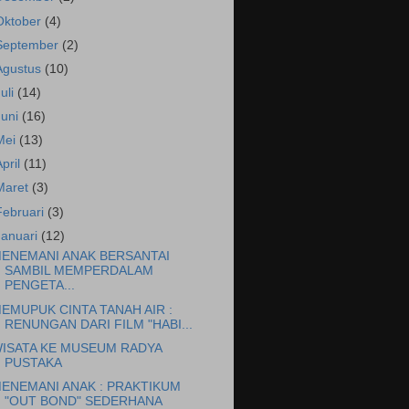
Oktober
(4)
September
(2)
Agustus
(10)
Juli
(14)
Juni
(16)
Mei
(13)
April
(11)
Maret
(3)
Februari
(3)
Januari
(12)
ENEMANI ANAK BERSANTAI
SAMBIL MEMPERDALAM
PENGETA...
EMUPUK CINTA TANAH AIR :
RENUNGAN DARI FILM "HABI...
ISATA KE MUSEUM RADYA
PUSTAKA
ENEMANI ANAK : PRAKTIKUM
"OUT BOND" SEDERHANA