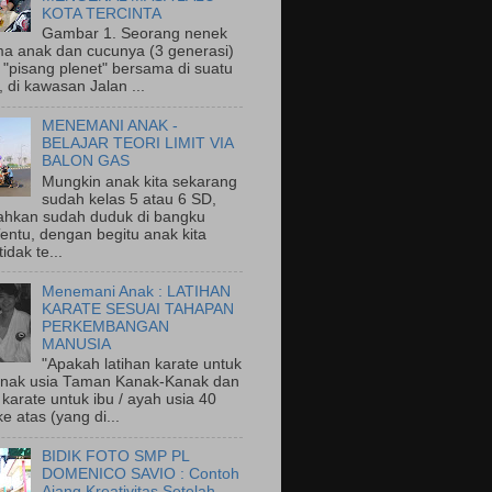
KOTA TERCINTA
Gambar 1. Seorang nenek
a anak dan cucunya (3 generasi)
"pisang plenet" bersama di suatu
 di kawasan Jalan ...
MENEMANI ANAK -
BELAJAR TEORI LIMIT VIA
BALON GAS
Mungkin anak kita sekarang
sudah kelas 5 atau 6 SD,
ahkan sudah duduk di bangku
entu, dengan begitu anak kita
idak te...
Menemani Anak : LATIHAN
KARATE SESUAI TAHAPAN
PERKEMBANGAN
MANUSIA
"Apakah latihan karate untuk
nak usia Taman Kanak-Kanak dan
 karate untuk ibu / ayah usia 40
e atas (yang di...
BIDIK FOTO SMP PL
DOMENICO SAVIO : Contoh
Ajang Kreativitas Setelah