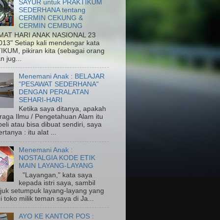
SAYUR untuk PRAKTIKUM
SEDERHANA tentang
CERMIN CEKUNG &
CERMIN CEMBUNG
MAT HARI ANAK NASIONAL 23
013" Setiap kali mendengar kata
KUM, pikiran kita (sebagai orang
n jug...
Menemani Anak : BELAJAR
"PESAWAT SEDERHANA"
DENGAN PERALATAN
SEHARI-HARI
Ketika saya ditanya, apakah
eraga Ilmu / Pengetahuan Alam itu
eli atau bisa dibuat sendiri, saya
rtanya : itu alat ...
Menemani Anak :
NOSTALGIA KODE ETIK
MAIN LAYANG-LAYANG
"Layangan," kata saya
kepada istri saya, sambil
uk setumpuk layang-layang yang
di toko milik teman saya di Ja...
AYO KE KANTOR POS :