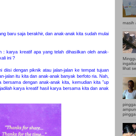
masih 
g baru saja berakhir, dan anak-anak kita sudah mulai
 : karya kreatif apa yang telah dihasilkan oleh anak-
li ini ?
Minggu
ingatk
lihat s
ni diisi dengan piknik atau jalan-jalan ke tempat tujuan
an-jalan itu kita dan anak-anak banyak berfoto ria. Nah,
 kita bersama dengan anak-anak kita, kemudian kita "up
 jadilah karya kreatif hasil karya bersama kita dan anak
pingga
ampun.
pingga