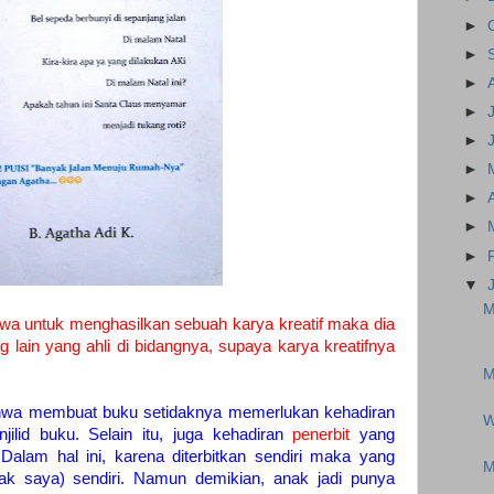
►
►
►
►
►
►
►
►
►
▼
M
wa untuk menghasilkan sebuah karya kreatif maka dia
 lain yang ahli di bidangnya, supaya karya kreatifnya
M
hwa membuat buku setidaknya memerlukan kehadiran
W
ilid buku. Selain itu, juga kehadiran
penerbit
yang
Dalam hal ini, karena diterbitkan sendiri maka yang
M
nak saya) sendiri. Namun demikian, anak jadi punya