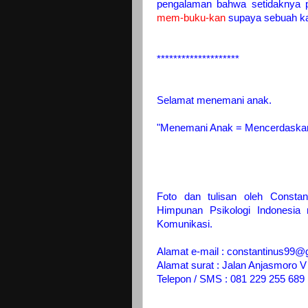
pengalaman bahwa setidaknya 
mem-buku-kan
supaya sebuah ka
********************
Selamat menemani anak.
"Menemani Anak = Mencerdaska
Foto dan tulisan oleh Consta
Himpunan Psikologi Indonesia n
Komunikasi.
Alamat e-mail : constantinus99
Alamat surat : Jalan Anjasmoro
Telepon / SMS : 081 229 255 689