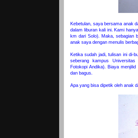
Kebetulan, saya bersama anak dan 
dalam liburan kali ini. Kami han
km dari Solo). Maka, sebagian b
anak saya dengan menulis berba
Ketika sudah jadi, tulisan ini di-
seberang kampus Universitas
Fotokopi Andika). Biaya menjilid 
dan bagus.
Apa yang bisa dipetik oleh anak d