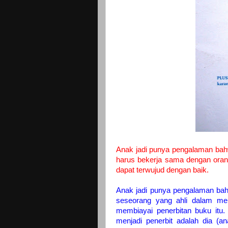
Anak jadi punya pengalaman bah
harus bekerja sama dengan orang
dapat terwujud dengan baik.
Anak jadi punya pengalaman ba
seseorang yang ahli dalam menj
membiayai penerbitan buku itu. 
menjadi penerbit adalah dia (a