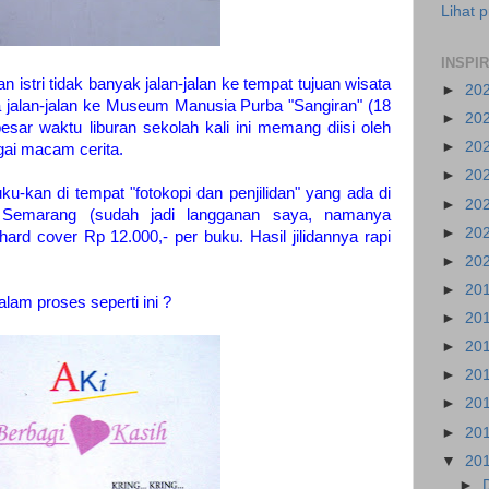
Lihat p
INSPI
istri tidak banyak jalan-jalan ke tempat tujuan wisata
►
20
ya jalan-jalan ke Museum Manusia Purba "Sangiran" (18
►
20
esar waktu liburan sekolah kali ini memang diisi oleh
►
20
gai macam cerita.
►
20
buku-kan di tempat "fotokopi dan penjilidan" yang ada di
►
20
 Semarang (sudah jadi langganan saya, namanya
►
20
hard cover Rp 12.000,- per buku. Hasil jilidannya rapi
►
20
►
20
alam proses seperti ini ?
►
20
►
20
►
20
►
20
►
20
▼
20
►