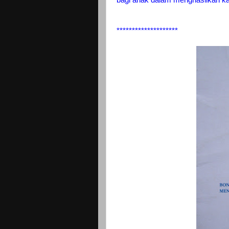
bagi anak dalam menghasilkan kar
********************