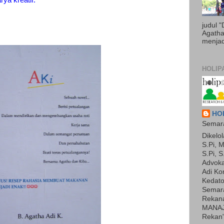
ya kreatif.
judul 
Agatha 
menjadi
HOLIP
HOL
Semara
Dikelol
S.Pi, M
S.Pi, S
Advoka
Adi Ko
Kedato
Semara
Rekan
MANAJ
Rekan"