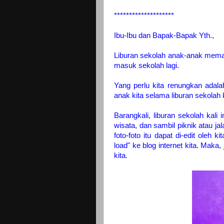
********************
Ibu-Ibu dan Bapak-Bapak Yth.,
Liburan sekolah anak-anak meman
masuk sekolah lagi.
Yang perlu kita renungkan adalah
anak kita selama liburan sekolah ka
Barangkali, liburan sekolah kali i
wisata, dan sambil piknik atau jal
foto-foto itu dapat di-edit oleh
load" ke blog internet kita. Maka,
kita.