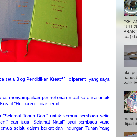
"SELA
JULI 2
PRAKTI
tua) da
alat p
harus b
 setia Blog Pendidikan Kreatif "Holiparent" yang saya
balik be
harus menyampaikan permohonan maaf karenna untuk
reatif "Holiparent" tidak terbit.
 "Selamat Tahun Baru" untuk semua pembaca setia
menunj
arent" dan juga "Selamat Natal" bagi pembaca yang
dijual 
emua selalu dalam berkat dan lindungan Tuhan Yang