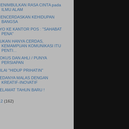
ENIMBULKAN RASA CINTA pada
ILMU ALAM
ENCERDASKAN KEHIDUPAN
BANGSA
YO KE KANTOR POS : "SAHABAT
PENA"
UKAN HANYA CERDAS,
KEMAMPUAN KOMUNIKASI ITU
PENTI...
OKUS DAN AHLI / PUNYA
PERSIAPAN
ILAI "HIDUP PRIHATIN"
EDANYA MALAS DENGAN
KREATIF-INOVATIF
ELAMAT TAHUN BARU !
12
(162)