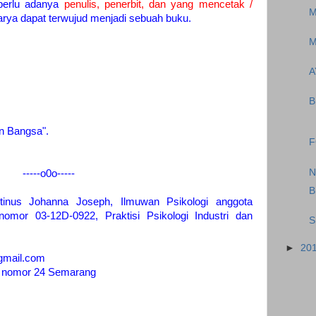
perlu adanya
penulis, penerbit, dan yang mencetak /
M
rya dapat terwujud menjadi sebuah buku.
M
A
B
n Bangsa".
F
N
-----o0o-----
B
ntinus Johanna Joseph, Ilmuwan Psikologi anggota
omor 03-12D-0922, Praktisi Psikologi Industri dan
S
►
20
@gmail.com
 V nomor 24 Semarang