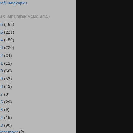
rofil lengkapku
RASI MENDIDIK YANG ADA :
26
(163)
25
(221)
24
(150)
23
(220)
22
(34)
21
(12)
20
(60)
19
(52)
18
(19)
17
(8)
16
(29)
15
(9)
14
(15)
13
(90)
Desember
(2)