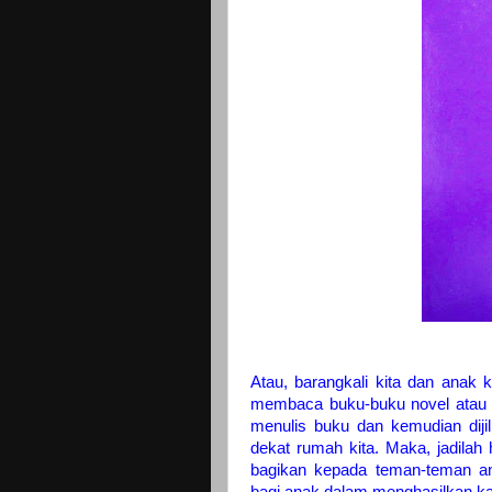
Atau, barangkali kita dan anak 
membaca buku-buku novel atau ba
menulis buku dan kemudian dijil
dekat rumah kita. Maka, jadilah h
bagikan kepada teman-teman a