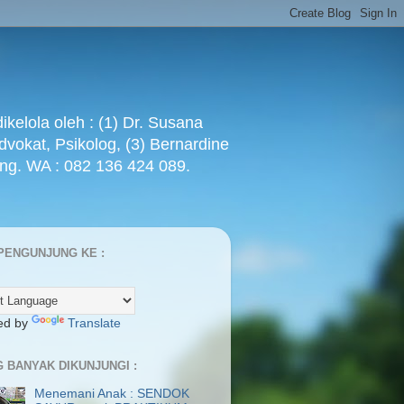
ola oleh : (1) Dr. Susana
Advokat, Psikolog, (3) Bernardine
ang. WA : 082 136 424 089.
PENGUNJUNG KE :
ed by
Translate
G BANYAK DIKUNJUNGI :
Menemani Anak : SENDOK