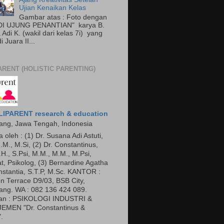
Ujian Kenaikan Kelas
Gambar atas : Foto dengan
"DI UJUNG PENANTIAN" karya B.
Adi K. (wakil dari kelas 7i) yang
 Juara II...
ARENT (HOLISTIC PARENTING)
IPARENT research & education
ng, Jawa Tengah, Indonesia
a oleh : (1) Dr. Susana Adi Astuti,
.M., M.Si, (2) Dr. Constantinus,
.H., S.Psi, M.M., M.M., M.Psi,
t, Psikolog, (3) Bernardine Agatha
nstantia, S.T.P, M.Sc. KANTOR :
n Terrace D9/03, BSB City,
ng. WA : 082 136 424 089.
an : PSIKOLOGI INDUSTRI &
EMEN "Dr. Constantinus &
.