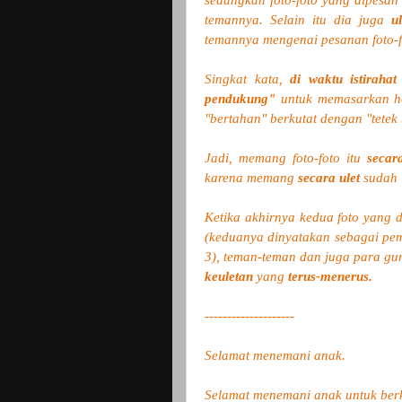
sedangkan foto-foto yang dipesan
temannya. Selain itu dia juga
u
temannya
mengenai pesanan foto-fo
Singkat kata,
di waktu istiraha
pendukung
"
untuk memasarkan 
"bertahan" berkutat dengan "tetek 
Jadi, memang foto-foto itu
secar
karena memang
secara ulet
sudah 
Ketika akhirnya kedua foto yang 
(keduanya dinyatakan sebagai peme
3),
teman-teman dan juga para guru
keuletan
yang
terus-menerus.
--------------------
Selamat menemani anak.
Selamat menemani anak untuk berk