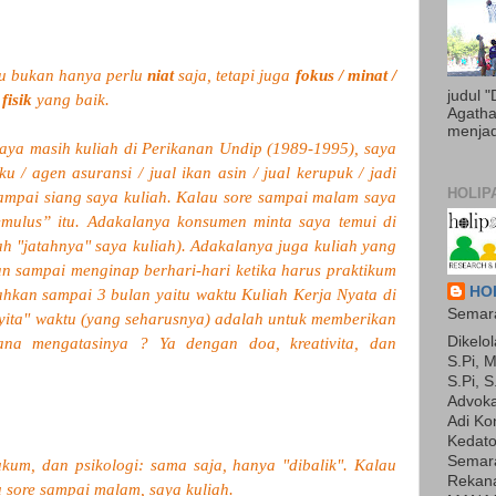
tu bukan hanya perlu
niat
saja, tetapi juga
fokus / minat /
judul 
fisik
yang baik.
Agatha 
menjadi
saya
masih
kuliah
di
Perikanan
Undip (1989-1995)
, saya
u / agen asuransi / jual ikan asin / jual kerupuk / jadi
HOLIP
 sampai siang saya kuliah. Kalau sore sampai malam saya
emulus”
itu. Adakalanya konsumen minta saya temui
di
lah
"jatahnya"
saya
kuliah). Adakalanya juga kuliah yang
n sampai menginap berhari-hari ketika harus praktikum
HOL
ahkan sampai 3 bulan yaitu waktu Kuliah Kerja Nyata
di
Semara
yita" waktu
(yang seharusnya) adalah
untuk memberikan
Dikelol
na mengatasinya ? Ya dengan doa, kreativita, dan
S.Pi, M
S.Pi, S
Advoka
Adi Ko
Kedato
Semara
u
kum, dan psikologi: sama saja, hanya "dibalik". Kalau
Rekan
u sore sampai malam, saya kuliah.