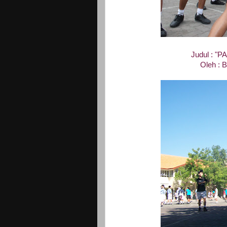
Judul : "
Oleh : B