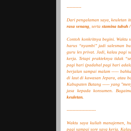
----------
Dari pengalaman saya, keuletan i
rasa senang
, serta
stamina tubuh / 
Contoh konkritnya begini. Waktu 
harus
“
nyambi
”
jadi salesman buk
guru les privat. Jadi, kalau pagi
kerja. Tetapi prakteknya tidak
“s
pagi hari (padahal
pagi hari ada
berjalan
sampai malam ----- bahka
di laut
di kawasan Jepara
, atau b
Kabupaten Batang
----- yang "men
jasa kepada konsumen. Bagaima
keuletan.
--------------------
Waktu saya kuliah manajemen, h
pagi sampai sore saya kerja. Kala